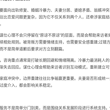
面向出轨修复、婚姻冷暴力、夫妻分居、婆媳矛盾、翁婿冲突
往比恋爱问题更复杂，因为它不仅关系到两个人，还牵涉家庭结
。
心理不会只停留在“原谅不原谅”的层面，而是会帮助来访者
续相处规则。被背叛方需要情绪支持，也需要安全感重建;过错
而不是简单道歉后要求对方立刻翻篇。
咨询重点通常是打破长期回避和情绪隔离。冷暴力最消耗人的
渐失去回应。谋仕心理会帮助来访者识别互动模式，重新建立可
庭冲突中，边界重建往往比争输赢更重要。夫妻是否形成统一
过度介入，都会影响关系稳定。
务不是简单分门别类，而是围绕关系发展阶段进行系统支持。